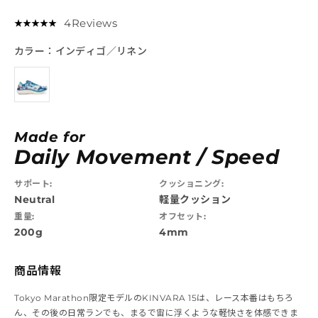
4
Reviews
★
★
★
★
★
★
★
★
★
★
カラー：
インディゴ／リネン
Made for
Daily Movement / Speed
サポート:
クッショニング:
Neutral
軽量クッション
重量:
オフセット:
200g
4mm
商品情報
Tokyo Marathon限定モデルのKINVARA 15は、レース本番はもちろ
ん、その後の日常ランでも、まるで宙に浮くような軽快さを体感できま