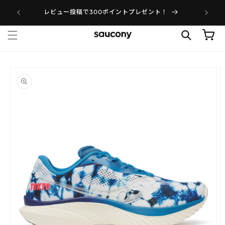
メンバー
レビュー投稿で300ポイントプレゼント！
SAUCONY（サッカニー
カート
にスキップ