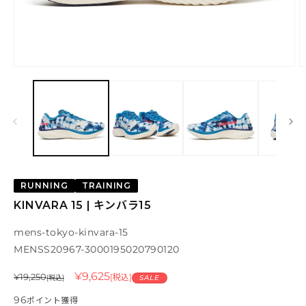
モーダルでメディア (1) を開く
RUNNING
TRAINING
KINVARA 15 | キンバラ15
mens-tokyo-kinvara-15
SKU:
MENS
S20967-300
0195020790120
通常価格
セール価格
¥9,625
¥19,250
[税込]
SALE
[税込]
96
ポイント獲得