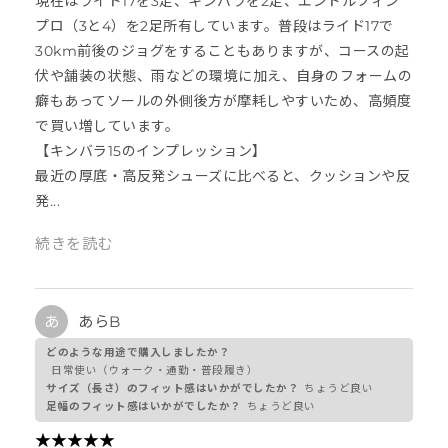
現在はライド17を3足、キンバラを2足、エンドルフィン
プロ（3と4）を2足所有しています。普段はライド17で
30km前後のジョグをすることもありますが、コースの起
伏や舗装の状態、雨などの環境に加え、自身のフォームの
癖もあってソールの外側後方が摩耗しやすいため、高頻度
で買い増しています。
​【キンバラ15のインプレッション】
最近の厚底・高反発シューズに比べると、クッションや反
発...
続きを読む
あ
あらB
どのような用途で購入しましたか？
日常使い（ウォーク・通勤・普段履き）
サイズ（長さ）のフィット感はいかがでしたか？
ちょうど良い
足幅のフィット感はいかがでしたか？
ちょうど良い
★
★
★
★
★
★
★
★
★
★