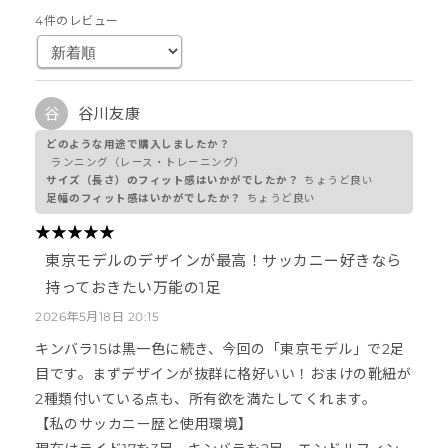
4件のレビュー
谷
谷川友康
どのような用途で購入しましたか？
ランニング（レース・トレーニング）
サイズ（長さ）のフィット感はいかがでしたか？
ちょうど良い
足幅のフィット感はいかがでしたか？
ちょうど良い
★
★
★
★
★
★
★
★
★
★
東京モデルのデザインが最高！サッカニー好きなら
持っておきたい万能の1足
2026年5月18日 20:15
キンバラ15は黒一色に続き、今回の「東京モデル」で2足
目です。まずデザインが抜群に格好いい！おまけの靴紐が
2種類付いている点も、所有欲を満たしてくれます。
​【私のサッカニー歴と使用環境】