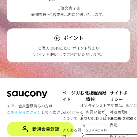
ご注文完了後
最短当日～2営業日以内に発送いたします。
ポイント
ご購入100円ごとに1ポイント貯まり
1ポイント1円としてご利用いただけます。
ページガ
お問い合わせ
お役立ち
サイトポ
イド
情報
リシー
オンラインストアや商品、返品
すでに会員登録済みの方は
Saucony
る
お買い物ガ
特定商取引
こちらからログイン
してください。
について
お問い合わせは下記よりご連絡
イド
法に基づく
い。
表記
新規会員登録
よくある質
SUPPORT
問
返金・返品