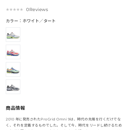
0
Reviews
★
★
★
★
★
★
★
★
★
★
カラー：
ホワイト／タート
商品情報
2010 年に発売されたProGrid Omni 9は、時代の先端を行くだけでな
く、それを定義するものでした。そして今、時代をリードし続けるため