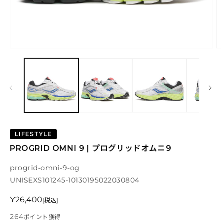
モーダルでメディア (1) を開く
LIFESTYLE
PROGRID OMNI 9 | プログリッドオムニ9
progrid-omni-9-og
SKU:
UNISEX
S101245-1013
0195022030804
通常価格
¥26,400
[税込]
264
ポイント獲得