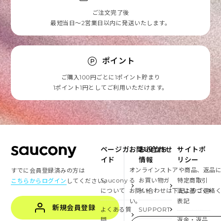
ご注文完了後
最短当日～2営業日以内に発送いたします。
ポイント
ご購入100円ごとに1ポイント貯まり
1ポイント1円としてご利用いただけます。
ページガ
お問い合わせ
お役立ち
サイトポ
イド
情報
リシー
オンラインストアや商品、返品
すでに会員登録済みの方は
Saucony
る
お買い物ガ
特定商取引
こちらからログイン
してください。
について
お問い合わせは下記よりご連絡
イド
法に基づく
い。
表記
新規会員登録
よくある質
SUPPORT
問
返金・返品