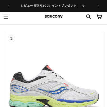
レビュー投稿で300ポイントプレゼント！
SAUCONY（サッカニー
カート
にスキップ